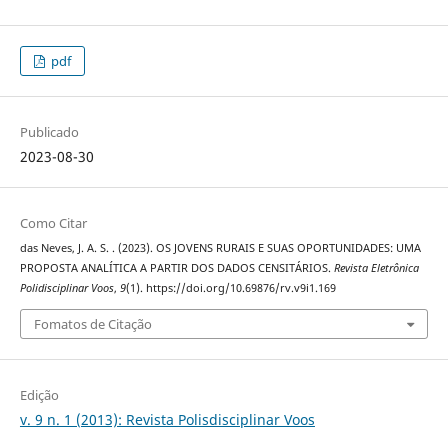
pdf
Publicado
2023-08-30
Como Citar
das Neves, J. A. S. . (2023). OS JOVENS RURAIS E SUAS OPORTUNIDADES: UMA
PROPOSTA ANALÍTICA A PARTIR DOS DADOS CENSITÁRIOS.
Revista Eletrônica
Polidisciplinar Voos
,
9
(1). https://doi.org/10.69876/rv.v9i1.169
Fomatos de Citação
Edição
v. 9 n. 1 (2013): Revista Polisdisciplinar Voos