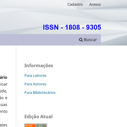
Cadastro
Acesso
Buscar
Informações
Para Leitores
ário
Para Autores
icar
úde,
Para Bibliotecários
ão e
suas
ento
Edição Atual
ates