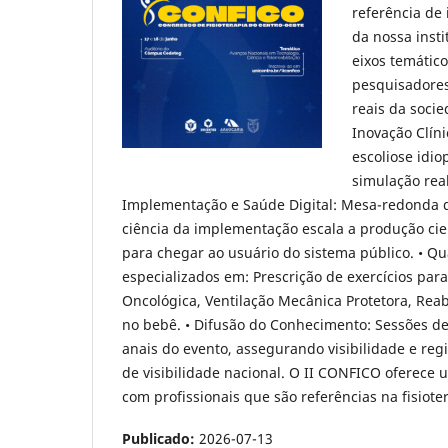
referência de
da nossa inst
eixos temático
pesquisadores
reais da soci
Inovação Clíni
escoliose idio
simulação real
Implementação e Saúde Digital: Mesa-redonda de
ciência da implementação escala a produção cien
para chegar ao usuário do sistema público. • Qu
especializados em: Prescrição de exercícios para
Oncológica, Ventilação Mecânica Protetora, Reab
no bebê. • Difusão do Conhecimento: Sessões de
anais do evento, assegurando visibilidade e reg
de visibilidade nacional. O II CONFICO oferece 
com profissionais que são referências na fisioter
Publicado:
2026-07-13