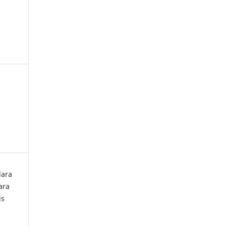
lara
ara
is