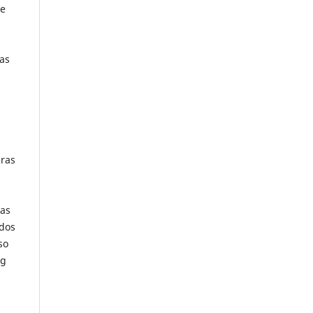
ue
as
iras
nas
 dos
so
ng