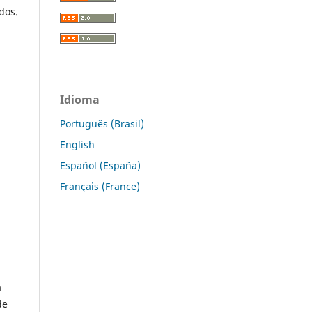
dos.
Idioma
Português (Brasil)
English
Español (España)
Français (France)
a
de