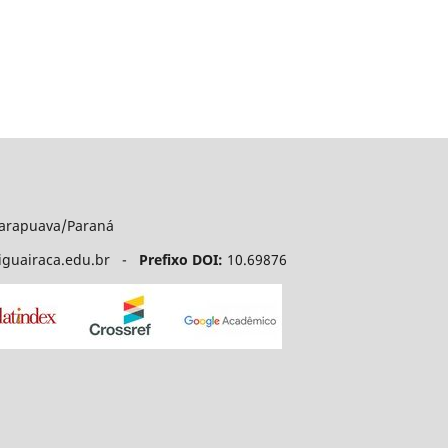
uarapuava/Paraná
niguairaca.edu.br -
Prefixo DOI:
10.69876