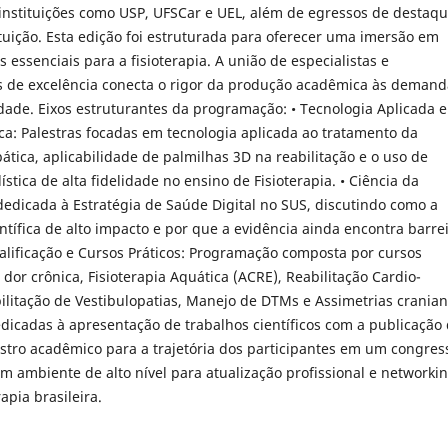
 instituições como USP, UFSCar e UEL, além de egressos de destaq
ituição. Esta edição foi estruturada para oferecer uma imersão em
s essenciais para a fisioterapia. A união de especialistas e
 de excelência conecta o rigor da produção acadêmica às demand
edade. Eixos estruturantes da programação: • Tecnologia Aplicada e
ca: Palestras focadas em tecnologia aplicada ao tratamento da
pática, aplicabilidade de palmilhas 3D na reabilitação e o uso de
ística de alta fidelidade no ensino de Fisioterapia. • Ciência da
dicada à Estratégia de Saúde Digital no SUS, discutindo como a
tífica de alto impacto e por que a evidência ainda encontra barre
alificação e Cursos Práticos: Programação composta por cursos
 dor crônica, Fisioterapia Aquática (ACRE), Reabilitação Cardio-
ilitação de Vestibulopatias, Manejo de DTMs e Assimetrias crania
dicadas à apresentação de trabalhos científicos com a publicação
istro acadêmico para a trajetória dos participantes em um congres
um ambiente de alto nível para atualização profissional e networki
apia brasileira.