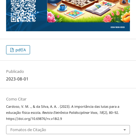
pdf/A
Publicado
2023-08-01
Como Citar
Cardoso, V. M. ., & da Silva, A. A. . (2023). A importância das lutas para a
educação física escola.
Revista Eletrônica Polidisciplinar Voos
,
18
(2), 80–92.
https://doi.org/10.69876/rv.v18i2.9
Fomatos de Citação